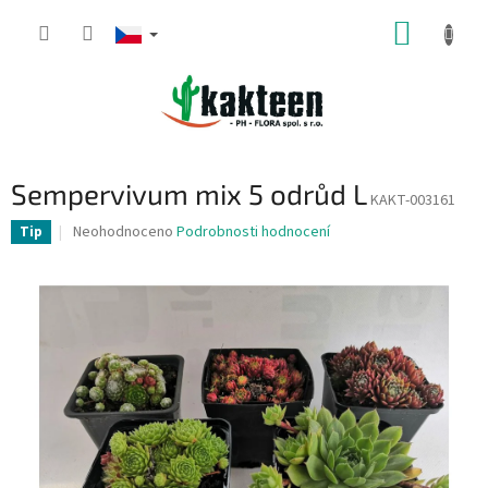
Přejít
NÁKUP
na
obsah
KOŠÍK
Sempervivum mix 5 odrůd L
KAKT-003161
Průměrné
Neohodnoceno
Podrobnosti hodnocení
Tip
hodnocení
produktu
je
0,0
z
5
hvězdiček.