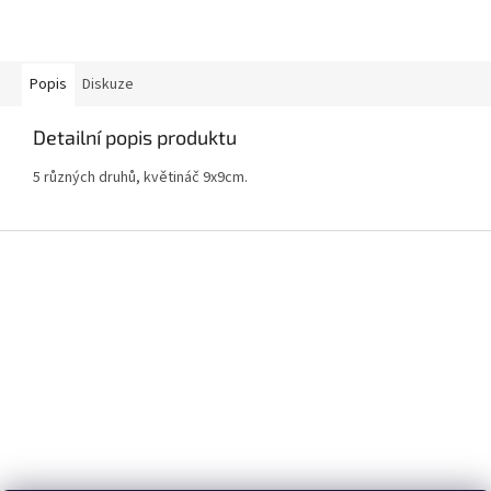
Popis
Diskuze
Detailní popis produktu
5 různých druhů, květináč 9x9cm.
Z
á
p
a
t
í