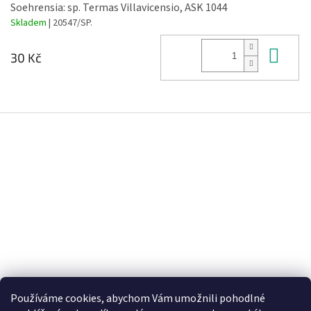
Soehrensia: sp. Termas Villavicensio, ASK 1044
Skladem
| 20547/SP.
Do 
30 Kč
Z
á
p
a
t
í
Používáme cookies, abychom Vám umožnili pohodlné