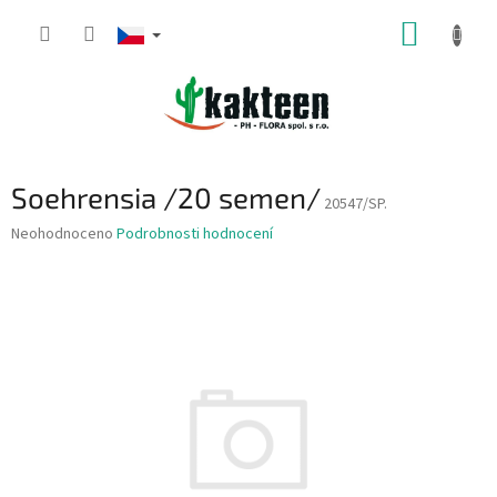
Přejít
NÁKUP
na
obsah
KOŠÍK
Soehrensia /20 semen/
20547/SP.
Průměrné
Neohodnoceno
Podrobnosti hodnocení
hodnocení
produktu
je
0,0
z
5
hvězdiček.