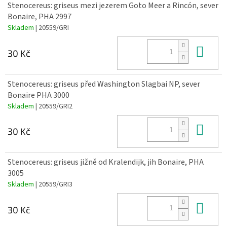
Stenocereus: griseus mezi jezerem Goto Meer a Rincón, sever
Bonaire, PHA 2997
Skladem
| 20559/GRI
Do 
30 Kč
Stenocereus: griseus před Washington Slagbai NP, sever
Bonaire PHA 3000
Skladem
| 20559/GRI2
Do 
30 Kč
Stenocereus: griseus jižně od Kralendijk, jih Bonaire, PHA
3005
Skladem
| 20559/GRI3
Do 
30 Kč