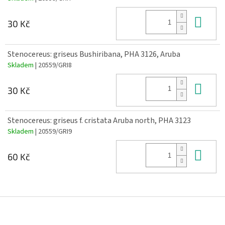
Do 
30 Kč
Stenocereus: griseus Bushiribana, PHA 3126, Aruba
Skladem
| 20559/GRI8
Do 
30 Kč
Stenocereus: griseus f. cristata Aruba north, PHA 3123
Skladem
| 20559/GRI9
Do 
60 Kč
Z
á
p