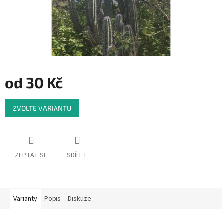
od
30 Kč
Měrná
ZVOLTE VARIANTU
cena:
ZEPTAT SE
SDÍLET
Varianty
Popis
Diskuze