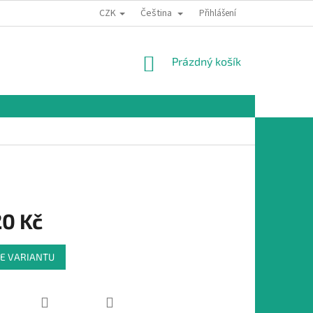
CZK
Čeština
Přihlášení
NÁKUPNÍ
Prázdný košík
KOŠÍK
20 Kč
E VARIANTU