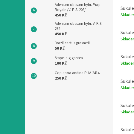
Adenium obesum hybr. Purp
Sukul
Royale /V. F. S. 209/
Sklad
450 Kč
Adenium obesum hybr. V. F. S.
292
Sukule
450 Kč
Sklad
Brazilicactus grasnerii
50 Kč
Sukule
Stapelia gigantea
Sklad
100 Kč
Copiapoa andina PHA 2414
250 Kč
Sukule
Sklad
Sukule
Sklad
Sukul