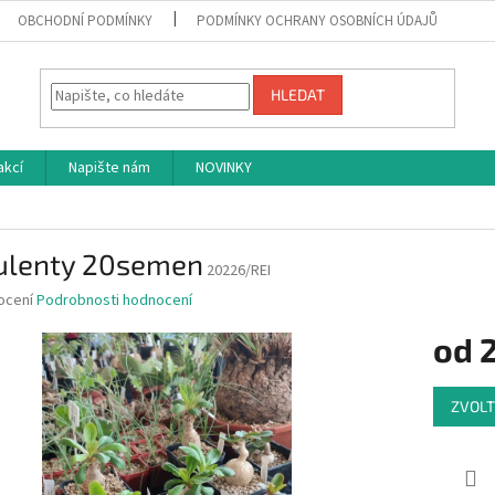
OBCHODNÍ PODMÍNKY
PODMÍNKY OCHRANY OSOBNÍCH ÚDAJŮ
HLEDAT
akcí
Napište nám
NOVINKY
ulenty 20semen
20226/REI
né
ocení
Podrobnosti hodnocení
ní
od
u
Měrná
ZVOLT
cena:
ek.