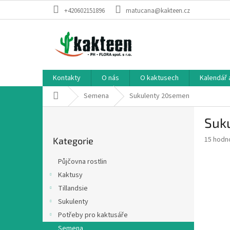
Přejít
+420602151896
matucana@kakteen.cz
na
obsah
Kontakty
O nás
O kaktusech
Kalendář 
Domů
Semena
Sukulenty 20semen
P
Suk
o
Přeskočit
s
Průměr
15 hodn
Kategorie
kategorie
t
hodnoce
r
produkt
Půjčovna rostlin
a
je
Kaktusy
3,1
n
z
Tillandsie
n
5
í
Sukulenty
hvězdič
p
Potřeby pro kaktusáře
a
Semena