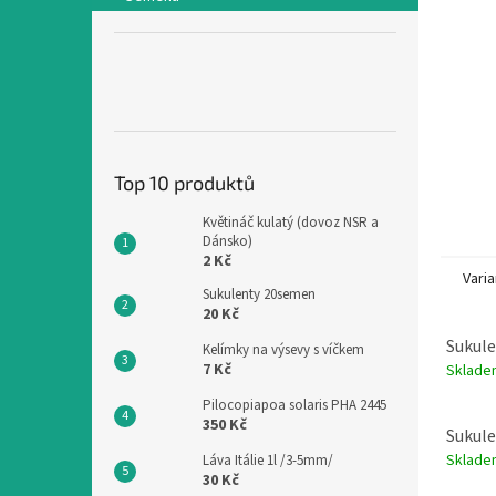
n
e
l
Top 10 produktů
Květináč kulatý (dovoz NSR a
Dánsko)
2 Kč
Varia
Sukulenty 20semen
20 Kč
Sukul
Kelímky na výsevy s víčkem
7 Kč
Sklad
Pilocopiapoa solaris PHA 2445
350 Kč
Sukule
Sklad
Láva Itálie 1l /3-5mm/
30 Kč