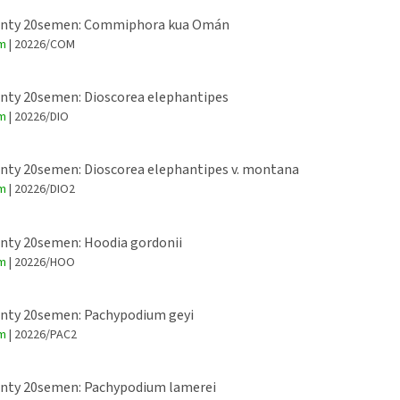
enty 20semen: Commiphora kua Omán
em
| 20226/COM
nty 20semen: Dioscorea elephantipes
em
| 20226/DIO
nty 20semen: Dioscorea elephantipes v. montana
em
| 20226/DIO2
nty 20semen: Hoodia gordonii
em
| 20226/HOO
nty 20semen: Pachypodium geyi
em
| 20226/PAC2
enty 20semen: Pachypodium lamerei