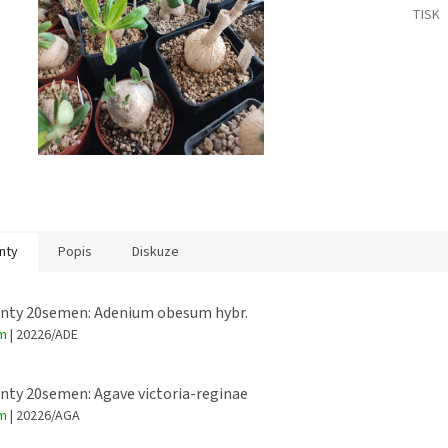
TISK
nty
Popis
Diskuze
enty 20semen: Adenium obesum hybr.
em
| 20226/ADE
nty 20semen: Agave victoria-reginae
em
| 20226/AGA