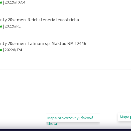
em
| 20226/PAC4
nty 20semen: Reichsteneria leucotricha
em
| 20226/REI
nty 20semen: Talinum sp. Maktau RM 12446
em
| 20226/TAL
Mapa 
Mapa provozovny Písková
Lhota