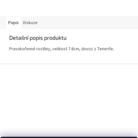
Popis
Diskuze
Detailní popis produktu
Pravokořenné rostliny, velikost 7-8cm, dovoz z Tenerife.
Z
á
p
a
t
í