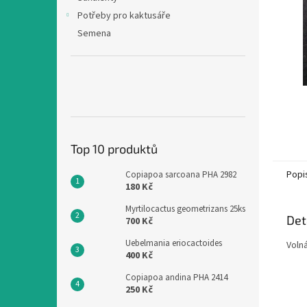
n
Potřeby pro kaktusáře
e
Semena
l
Top 10 produktů
Popi
Copiapoa sarcoana PHA 2982
180 Kč
Myrtilocactus geometrizans 25ks
Det
700 Kč
Uebelmania eriocactoides
Volná
400 Kč
Copiapoa andina PHA 2414
250 Kč