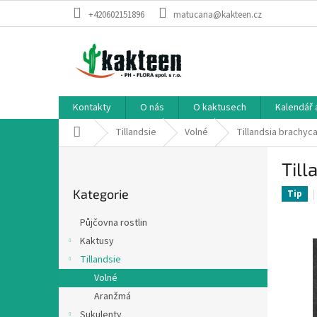
Přejít
+420602151896
matucana@kakteen.cz
na
obsah
Kontakty
O nás
O kaktusech
Kalendář 
Domů
Tillandsie
Volné
Tillandsia brachyca
P
Till
o
Přeskočit
s
Kategorie
kategorie
Tip
t
r
Půjčovna rostlin
a
Kaktusy
n
Tillandsie
n
í
Volné
p
Aranžmá
a
Sukulenty