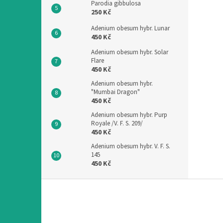
Parodia gibbulosa
250 Kč
Adenium obesum hybr. Lunar
450 Kč
Adenium obesum hybr. Solar
Flare
450 Kč
Adenium obesum hybr.
"Mumbai Dragon"
450 Kč
Adenium obesum hybr. Purp
Royale /V. F. S. 209/
450 Kč
Adenium obesum hybr. V. F. S.
145
450 Kč
Z
á
p
a