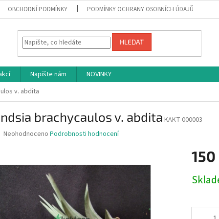
OBCHODNÍ PODMÍNKY
PODMÍNKY OCHRANY OSOBNÍCH ÚDAJŮ
HLEDAT
akcí
Napište nám
NOVINKY
ulos v. abdita
andsia brachycaulos v. abdita
KAKT-000003
Průměrné
Neohodnoceno
Podrobnosti hodnocení
hodnocení
produktu
150
je
0,0
Měrná
Skla
z
cena:
5
hvězdiček.