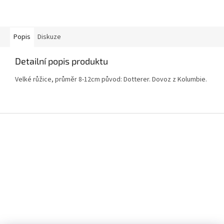
Popis
Diskuze
Detailní popis produktu
Velké růžice, průměr 8-12cm původ: Dotterer. Dovoz z Kolumbie.
Z
á
p
a
t
í