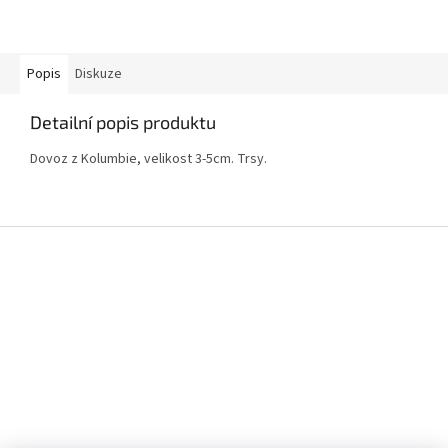
Popis
Diskuze
Detailní popis produktu
Dovoz z Kolumbie, velikost 3-5cm. Trsy.
Z
á
p
a
t
í