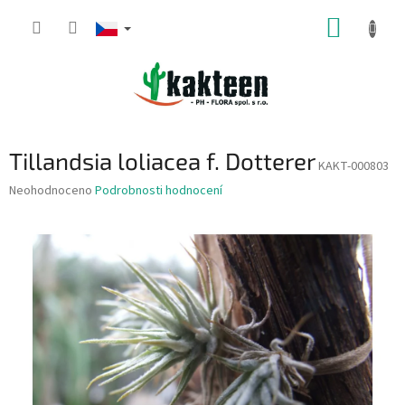
Přejít
NÁKUP
na
obsah
KOŠÍK
Tillandsia loliacea f. Dotterer
KAKT-000803
Průměrné
Neohodnoceno
Podrobnosti hodnocení
hodnocení
produktu
je
0,0
z
5
hvězdiček.