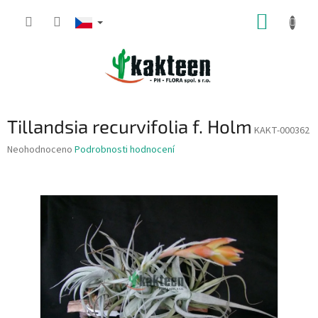
Přejít
NÁKUP
na
obsah
KOŠÍK
Tillandsia recurvifolia f. Holm
KAKT-000362
Průměrné
Neohodnoceno
Podrobnosti hodnocení
hodnocení
produktu
je
0,0
z
5
hvězdiček.