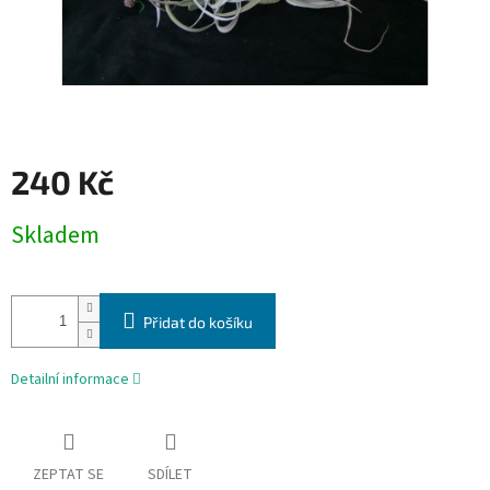
240 Kč
Měrná
Skladem
cena:
Přidat do košíku
Detailní informace
ZEPTAT SE
SDÍLET