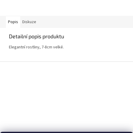
Popis
Diskuze
Detailní popis produktu
Elegantní rostliny, 7-8cm velké.
Z
á
p
a
t
í