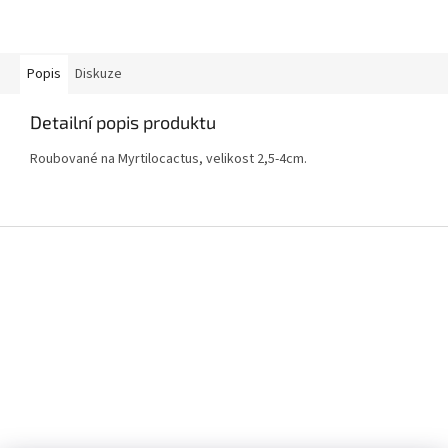
Popis
Diskuze
Detailní popis produktu
Roubované na Myrtilocactus, velikost 2,5-4cm.
Z
á
p
a
t
í