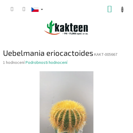
Přejít
NÁKUP
na
obsah
KOŠÍK
Uebelmania eriocactoides
KAKT-005667
Průměrné
1 hodnocení
Podrobnosti hodnocení
hodnocení
produktu
je
1,0
z
5
hvězdiček.