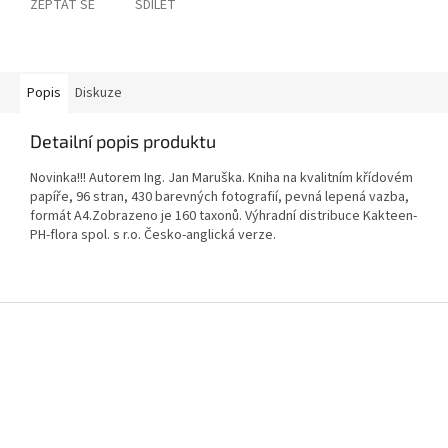
ZEPTAT SE
SDÍLET
Popis
Diskuze
Detailní popis produktu
Novinka!!! Autorem Ing. Jan Maruška. Kniha na kvalitním křídovém
papíře, 96 stran, 430 barevných fotografií, pevná lepená vazba,
formát A4.Zobrazeno je 160 taxonů. Výhradní distribuce Kakteen-
PH-flora spol. s r.o. Česko-anglická verze.
Z
á
p
a
t
í