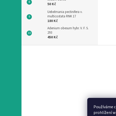
50 Kč
Uebelmania pectinifera v.
multicostata RNK 17
180 Kč
Adenium obesum hybr. V. F. S.
293
450 Kč
Z
á
p
a
t
í
Používáme c
prohlížení w