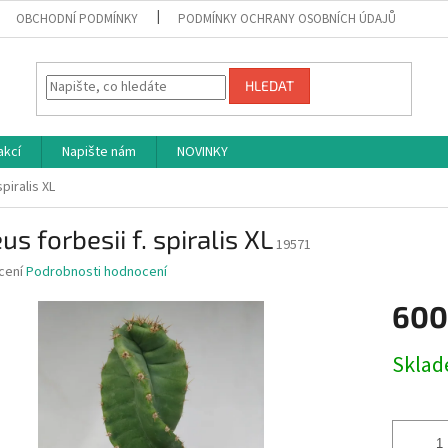
OBCHODNÍ PODMÍNKY
PODMÍNKY OCHRANY OSOBNÍCH ÚDAJŮ
HLEDAT
akcí
Napište nám
NOVINKY
piralis XL
us forbesii f. spiralis XL
19571
né
cení
Podrobnosti hodnocení
ní
600
u
Měrná
Skla
cena:
ek.