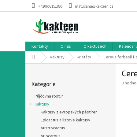
Přejít
+420602151896
matucana@kakteen.cz
na
obsah
Kontakty
O nás
O kaktusech
Kalendář 
Domů
Kaktusy
Kristáty
Cereus forbesii f. s
P
Cere
o
Přeskočit
s
Průměr
3 hodno
Kategorie
kategorie
t
hodnoce
r
produkt
Půjčovna rostlin
a
je
Kaktusy
3,7
n
z
Kaktusy z evropských pěstíren
n
5
í
Epicactus a listové kaktusy
hvězdič
p
Austrocactus
a
Ariocarpus