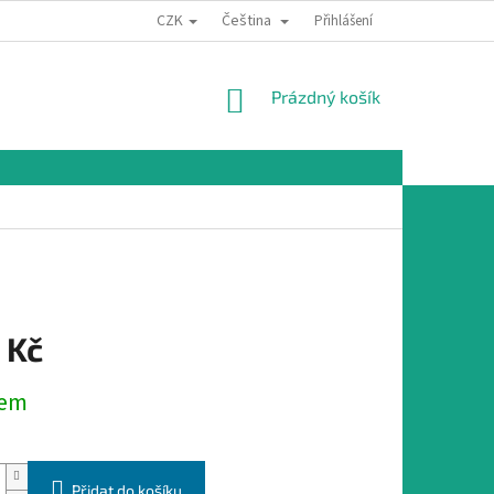
CZK
Čeština
Přihlášení
NÁKUPNÍ
Prázdný košík
KOŠÍK
 Kč
dem
Přidat do košíku