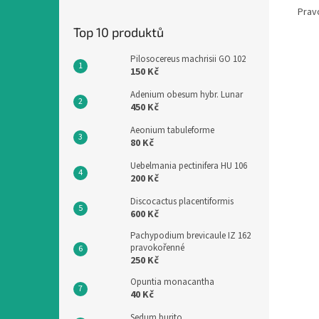
Prav
Top 10 produktů
Pilosocereus machrisii GO 102
150 Kč
Adenium obesum hybr. Lunar
450 Kč
Aeonium tabuleforme
80 Kč
Uebelmania pectinifera HU 106
200 Kč
Discocactus placentiformis
600 Kč
Pachypodium brevicaule IZ 162
pravokořenné
250 Kč
Opuntia monacantha
40 Kč
Sedum burito