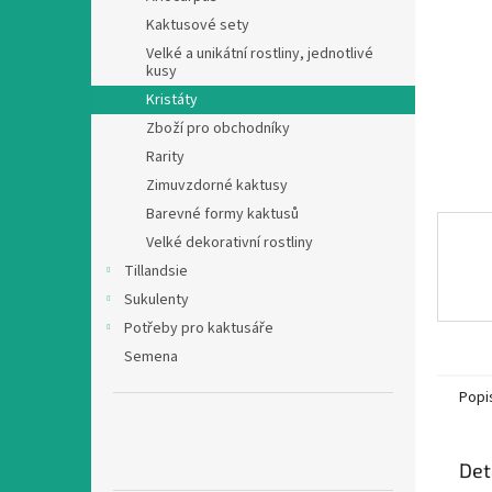
n
Kaktusové sety
e
Velké a unikátní rostliny, jednotlivé
l
kusy
Kristáty
Zboží pro obchodníky
Rarity
Zimuvzdorné kaktusy
Barevné formy kaktusů
Velké dekorativní rostliny
Tillandsie
Sukulenty
Potřeby pro kaktusáře
Semena
Popi
Det