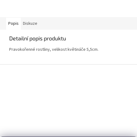
Popis
Diskuze
Detailní popis produktu
Pravokořenné rostliny, velikost květináče 5,5cm.
Z
á
p
a
t
í