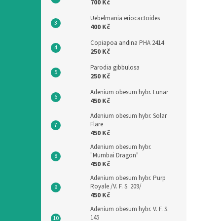
700 Kč
Uebelmania eriocactoides
400 Kč
Copiapoa andina PHA 2414
250 Kč
Parodia gibbulosa
250 Kč
Adenium obesum hybr. Lunar
450 Kč
Adenium obesum hybr. Solar
Flare
450 Kč
Adenium obesum hybr.
"Mumbai Dragon"
450 Kč
Adenium obesum hybr. Purp
Royale /V. F. S. 209/
450 Kč
Adenium obesum hybr. V. F. S.
145