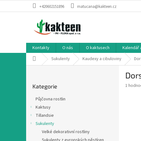
Přejít
+420602151896
matucana@kakteen.cz
na
obsah
Kontakty
O nás
O kaktusech
Kalendář 
Domů
Sukulenty
Kaudexy a cibuloviny
Dor
P
Dors
o
Přeskočit
s
Průměr
1 hodno
Kategorie
kategorie
t
hodnoce
r
produkt
Půjčovna rostlin
a
je
Kaktusy
3,0
n
z
Tillandsie
n
5
í
Sukulenty
hvězdič
p
Velké dekorativní rostliny
a
Sukulenty z evropských pěstíren