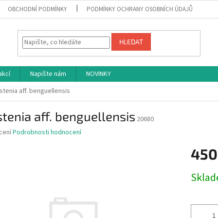
OBCHODNÍ PODMÍNKY
PODMÍNKY OCHRANY OSOBNÍCH ÚDAJŮ
HLEDAT
akcí
Napište nám
NOVINKY
stenia aff. benguellensis
tenia aff. benguellensis
20680
né
cení
Podrobnosti hodnocení
ní
450
u
Měrná
Skla
cena:
ek.