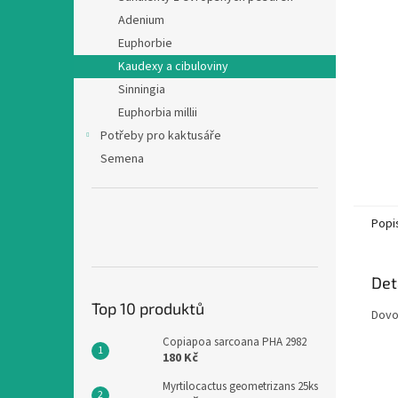
n
Adenium
e
Euphorbie
l
Kaudexy a cibuloviny
Sinningia
Euphorbia millii
Potřeby pro kaktusáře
Semena
Popi
Det
Top 10 produktů
Dovo
Copiapoa sarcoana PHA 2982
180 Kč
Myrtilocactus geometrizans 25ks