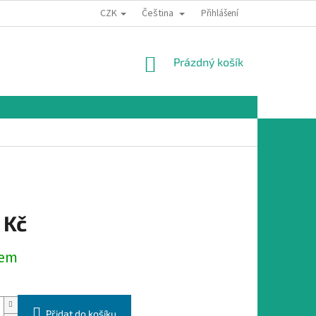
CZK
Čeština
Přihlášení
NÁKUPNÍ
Prázdný košík
KOŠÍK
 Kč
dem
Přidat do košíku