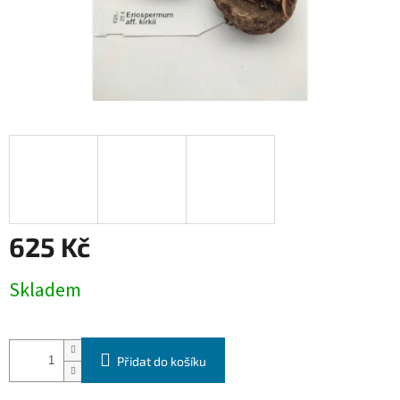
625 Kč
Měrná
Skladem
cena:
Přidat do košíku