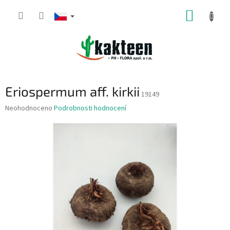
Přejít
NÁKUP
na
obsah
KOŠÍK
Eriospermum aff. kirkii
19149
Průměrné
Neohodnoceno
Podrobnosti hodnocení
hodnocení
produktu
je
0,0
z
5
hvězdiček.