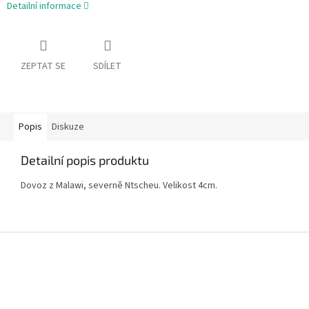
Detailní informace
ZEPTAT SE
SDÍLET
Popis
Diskuze
Detailní popis produktu
Dovoz z Malawi, severně Ntscheu. Velikost 4cm.
Z
á
p
a
t