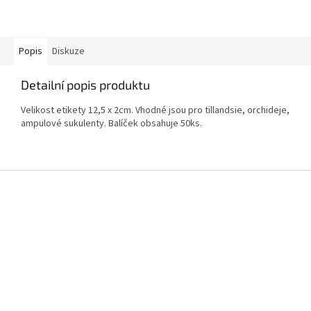
Popis
Diskuze
Detailní popis produktu
Velikost etikety 12,5 x 2cm. Vhodné jsou pro tillandsie, orchideje,
ampulové sukulenty. Balíček obsahuje 50ks.
Z
á
p
a
t
í