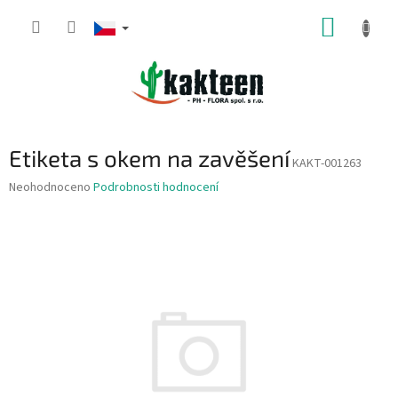
Přejít
NÁKUP
na
obsah
KOŠÍK
Etiketa s okem na zavěšení
KAKT-001263
Průměrné
Neohodnoceno
Podrobnosti hodnocení
hodnocení
produktu
je
0,0
z
5
hvězdiček.