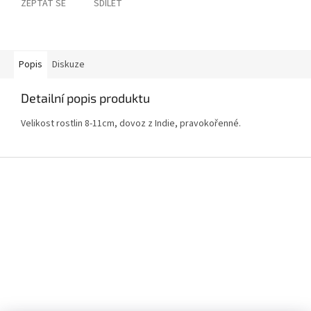
ZEPTAT SE
SDÍLET
Popis
Diskuze
Detailní popis produktu
Velikost rostlin 8-11cm, dovoz z Indie, pravokořenné.
Z
á
p
a
t
í