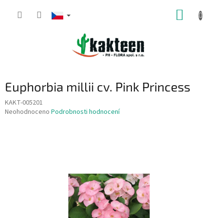
Přejít
NÁKUP
na
obsah
KOŠÍK
Euphorbia millii cv. Pink Princess
KAKT-005201
Průměrné
Neohodnoceno
Podrobnosti hodnocení
hodnocení
produktu
je
0,0
z
5
hvězdiček.