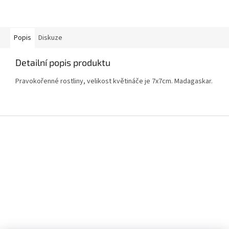
Popis
Diskuze
Detailní popis produktu
Pravokořenné rostliny, velikost květináče je 7x7cm. Madagaskar.
Z
á
p
a
t
í