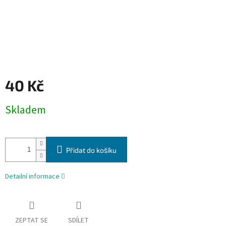
40 Kč
Měrná
Skladem
cena:
Přidat do košíku
Detailní informace
ZEPTAT SE
SDÍLET