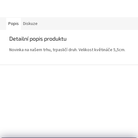
Popis
Diskuze
Detailní popis produktu
Novinka na našem trhu, trpasličí druh. Velikost květináče 5,5cm.
Z
á
p
a
t
í