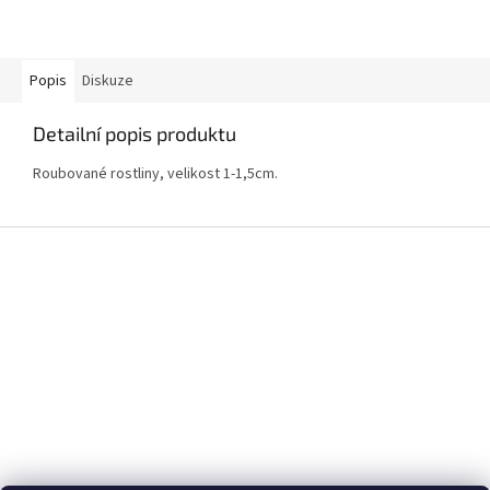
Popis
Diskuze
Detailní popis produktu
Roubované rostliny, velikost 1-1,5cm.
Z
á
p
a
t
í