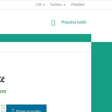
CZK
Čeština
Přihlášení
NÁKUPNÍ
Prázdný košík
KOŠÍK
Kč
dem
Přidat do košíku