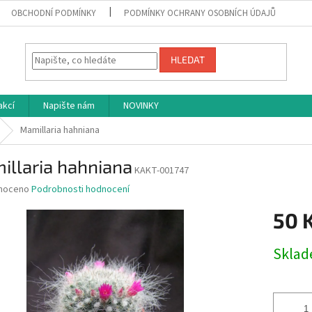
OBCHODNÍ PODMÍNKY
PODMÍNKY OCHRANY OSOBNÍCH ÚDAJŮ
HLEDAT
akcí
Napište nám
NOVINKY
Mamillaria hahniana
illaria hahniana
KAKT-001747
né
noceno
Podrobnosti hodnocení
ní
50 
u
Měrná
Skla
cena:
ek.