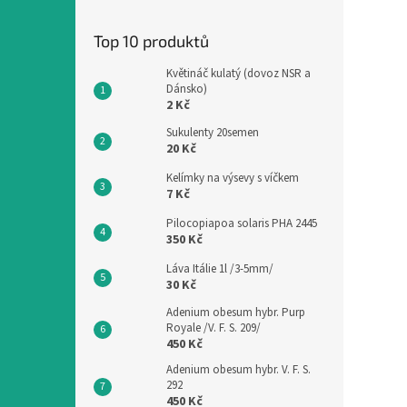
Top 10 produktů
Květináč kulatý (dovoz NSR a
Dánsko)
2 Kč
Sukulenty 20semen
20 Kč
Kelímky na výsevy s víčkem
7 Kč
Pilocopiapoa solaris PHA 2445
350 Kč
Láva Itálie 1l /3-5mm/
30 Kč
Adenium obesum hybr. Purp
Royale /V. F. S. 209/
450 Kč
Adenium obesum hybr. V. F. S.
292
450 Kč