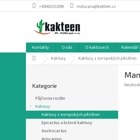
Přejít
+420602151896
matucana@kakteen.cz
na
obsah
Kontakty
O nás
O kaktusech
Kalendář 
Domů
Kaktusy
Kaktusy z evropských pěstíren
P
Mam
o
Přeskočit
s
Průměr
Neohod
Kategorie
kategorie
t
hodnoce
r
produkt
Půjčovna rostlin
a
je
Kaktusy
0,0
n
z
Kaktusy z evropských pěstíren
n
5
í
Epicactus a listové kaktusy
hvězdič
p
Austrocactus
a
Ariocarpus