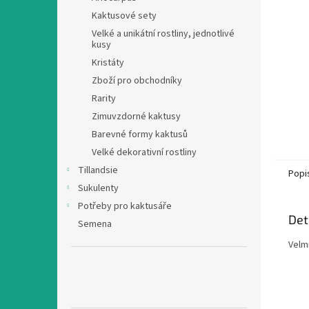
n
Kaktusové sety
e
Velké a unikátní rostliny, jednotlivé
l
kusy
Kristáty
Zboží pro obchodníky
Rarity
Zimuvzdorné kaktusy
Barevné formy kaktusů
Velké dekorativní rostliny
Tillandsie
Popi
Sukulenty
Potřeby pro kaktusáře
Det
Semena
Velmi