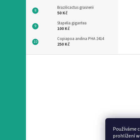
Brazilicactus grasnerii
50 Kč
Stapelia gigantea
100 Kč
Copiapoa andina PHA 2414
250 Kč
Z
á
p
a
t
í
Používáme c
prohlížení w