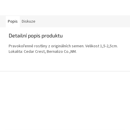
Popis
Diskuze
Detailní popis produktu
Pravokořenné rostliny z originálních semen. Velikost 1,5-2,5cm.
Lokalita: Cedar Crest, Bernalizo Co.,NM.
Z
á
p
a
t
í