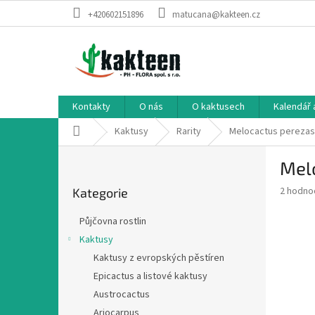
Přejít
+420602151896
matucana@kakteen.cz
na
obsah
Kontakty
O nás
O kaktusech
Kalendář 
Domů
Kaktusy
Rarity
Melocactus perezas
P
Mel
o
Přeskočit
s
Průměr
2 hodno
Kategorie
kategorie
t
hodnoce
r
produkt
Půjčovna rostlin
a
je
Kaktusy
4,5
n
z
Kaktusy z evropských pěstíren
n
5
í
Epicactus a listové kaktusy
hvězdič
p
Austrocactus
a
Ariocarpus