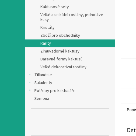
n
Kaktusové sety
e
Velké a unikátní rostliny, jednotlivé
l
kusy
Kristáty
Zboží pro obchodníky
Rarity
Zimuvzdorné kaktusy
Barevné formy kaktusů
Velké dekorativní rostliny
Tillandsie
Sukulenty
Potřeby pro kaktusáře
Semena
Popi
Det