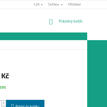
CZK
Čeština
Přihlášení
NÁKUPNÍ
Prázdný košík
KOŠÍK
 Kč
dem
Přidat do košíku