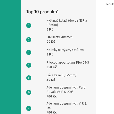
Roub
Top 10 produktů
Květináč kulatý (dovoz NSR a
Dánsko)
2 Kč
Sukulenty 20semen
20 Kč
Kelímky na výsevy s víčkem
7 Kč
Pilocopiapoa solaris PHA 2445
350 Kč
Láva Itálie 1l /3-5mm/
30 Kč
Adenium obesum hybr. Purp
Royale /V. F. S. 209/
450 Kč
Adenium obesum hybr. V. F. S.
292
450 Kč