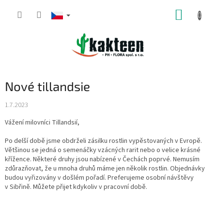
Přejít
NÁKUP
na
obsah
KOŠÍK
Nové tillandsie
1.7.2023
Vážení milovníci Tillandsií,
Po delší době jsme obdrželi zásilku rostlin vypěstovaných v Evropě.
Většinou se jedná o semenáčky vzácných rarit nebo o velice krásné
křížence. Některé druhy jsou nabízené v Čechách poprvé. Nemusím
zdůrazňovat, že u mnoha druhů máme jen několik rostlin. Objednávky
budou vyřizovány v došlém pořadí. Preferujeme osobní návštěvy
v Sibřině. Můžete přijet kdykoliv v pracovní době.