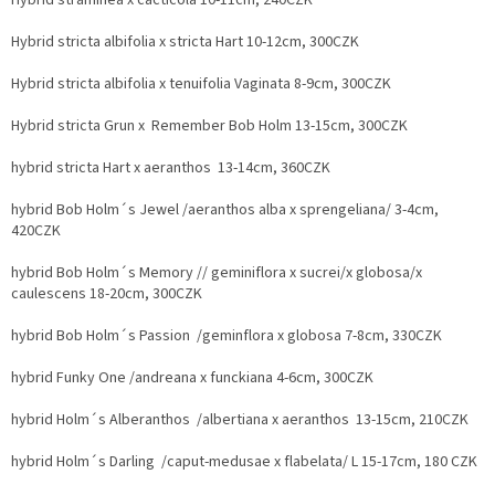
Hybrid stricta albifolia x stricta Hart 10-12cm, 300CZK
Hybrid stricta albifolia x tenuifolia Vaginata 8-9cm, 300CZK
Hybrid stricta Grun x Remember Bob Holm 13-15cm, 300CZK
hybrid stricta Hart x aeranthos 13-14cm, 360CZK
hybrid Bob Holm´s Jewel /aeranthos alba x sprengeliana/ 3-4cm,
420CZK
hybrid Bob Holm´s Memory // geminiflora x sucrei/x globosa/x
caulescens 18-20cm, 300CZK
hybrid Bob Holm´s Passion /geminflora x globosa 7-8cm, 330CZK
hybrid Funky One /andreana x funckiana 4-6cm, 300CZK
hybrid Holm´s Alberanthos /albertiana x aeranthos 13-15cm, 210CZK
hybrid Holm´s Darling /caput-medusae x flabelata/ L 15-17cm, 180 CZK