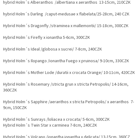
hybrid Holm´s Alberanthos /albertiana x aeranthos 13-15cm, 210CZK
hybrid Holm´s Darling /caput-medusae x flabelata/25-28cm, 240 CZK
Hybrid Holm´s Dragonfly /straminea x mallemontii/ 15-18cm, 300CZK
Hybrid Holm´s Firefly x ionantha 5-6cm, 300CZK
Hybrid Holm´s Ideal /globosa x sucrei/ 7-8cm, 240CZK
Hybrid Holm´s Ilopango /ionantha Fuego x pruinosa/ 9-10cm, 330CZK
Hybrid Holm´s Mother Lode /duratii x crocata Orange/ 10-11cm, 420CZK
Hybrid Holm´s Rosemary /stricta grun x stricta Petropolis/ 14-16cm,
360CZK
Hybrid Holm´s Sapphire /aeranthos x stricta Petropolis/ x aeranthos 7-
9cm, 150CZK
Hybrid Holm´s Sunrays /loliacea x crocata/ 5-6cm, 300CZK
Hybrid Holm´s Twin Star x carminea 7-8cm, 240CZK
Hybrid Holm´s Volcano /ionantha ionantha x delicata/ 13-15cm, 360CZ