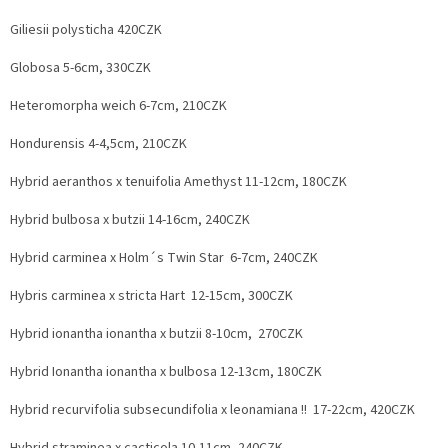
Giliesii polysticha 420CZK
Globosa 5-6cm, 330CZK
Heteromorpha weich 6-7cm, 210CZK
Hondurensis 4-4,5cm, 210CZK
Hybrid aeranthos x tenuifolia Amethyst 11-12cm, 180CZK
Hybrid bulbosa x butzii 14-16cm, 240CZK
Hybrid carminea x Holm´s Twin Star 6-7cm, 240CZK
Hybris carminea x stricta Hart 12-15cm, 300CZK
Hybrid ionantha ionantha x butzii 8-10cm, 270CZK
Hybrid Ionantha ionantha x bulbosa 12-13cm, 180CZK
Hybrid recurvifolia subsecundifolia x leonamiana !! 17-22cm, 420CZK
Hybrid straminea x cacticola 10-11cm, 240CZK