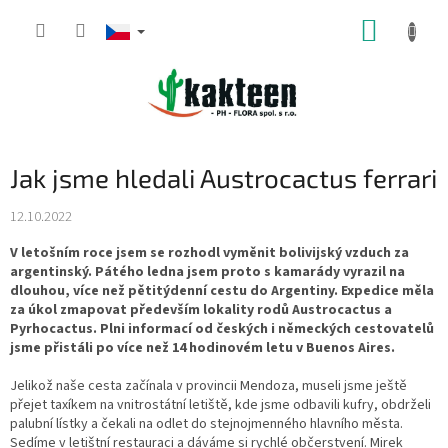
Přejít
NÁKUP
na
obsah
KOŠÍK
Jak jsme hledali Austrocactus ferrari
12.10.2022
V letošním roce jsem se rozhodl vyměnit bolivijský vzduch za
argentinský. Pátého ledna jsem proto s kamarády vyrazil na
dlouhou, více než pětitýdenní cestu do Argentiny. Expedice měla
za úkol zmapovat především lokality rodů Austrocactus a
Pyrhocactus. Plni informací od českých i německých cestovatelů
jsme přistáli po více než 14 hodinovém letu v Buenos Aires.
Jelikož naše cesta začínala v provincii Mendoza, museli jsme ještě
přejet taxíkem na vnitrostátní letiště, kde jsme odbavili kufry, obdrželi
palubní lístky a čekali na odlet do stejnojmenného hlavního města.
Sedíme v letištní restauraci a dáváme si rychlé občerstvení. Mirek