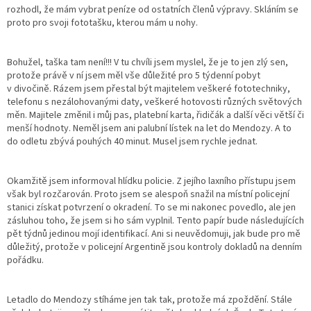
rozhodl, že mám vybrat peníze od ostatních členů výpravy. Skláním se
proto pro svoji fototašku, kterou mám u nohy.
Bohužel, taška tam není!!! V tu chvíli jsem myslel, že je to jen zlý sen,
protože právě v ní jsem měl vše důležité pro 5 týdenní pobyt
v divočině. Rázem jsem přestal být majitelem veškeré fototechniky,
telefonu s nezálohovanými daty, veškeré hotovosti různých světových
měn. Majitele změnil i můj pas, platební karta, řidičák a další věci větší či
menší hodnoty. Neměl jsem ani palubní lístek na let do Mendozy. A to
do odletu zbývá pouhých 40 minut. Musel jsem rychle jednat.
Okamžitě jsem informoval hlídku policie. Z jejího laxního přístupu jsem
však byl rozčarován. Proto jsem se alespoň snažil na místní policejní
stanici získat potvrzení o okradení. To se mi nakonec povedlo, ale jen
zásluhou toho, že jsem si ho sám vyplnil. Tento papír bude následujících
pět týdnů jedinou mojí identifikací. Ani si neuvědomuji, jak bude pro mě
důležitý, protože v policejní Argentině jsou kontroly dokladů na denním
pořádku.
Letadlo do Mendozy stíháme jen tak tak, protože má zpoždění. Stále