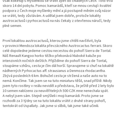
však koketuji s myšlenkou se vrátit zpět do chladných Čech. Toto trvá
skoro 14 dní pobytu. Pomoc kamarádů, kteří se mnou cestují i kvalitní
podpora z Čech moje myšlenky mění a já postupně měním svůj názor
se vrátit, tedy zůstávám. A udělal jsem dobře, protože lokality
austrocactusů i pyrhocactusů na nás čekaly z otevřenou náručí, tedy
plné semen.
První lokalitou austrocactusů, kterou jsme chtěli navštívit, byla
v provincii Mendoza lokalita převzácného Austrocactus ferrarii. Skoro
celé dopoledne jedeme cestou necestou do pohoří Sierra de Tontal.
Náš Renault Kangoo horko těžko překonává hluboké kaluže po
intenzivních nočních deštích. Přijíždíme do pohoří Sierra de Tontal,
stoupáme vzhůru, cesta je čím dál horší. Spravujeme si chuť na lokalitě
nádherných Pyrhocactus aff. strausianus a Denmoza rhodacantha.
Zbývá posledních 6 km. Bohužel cesta je stržená a naše auto na to
nemá. Končíme. Tak jsem se na tuto miniaturu těšil, snad příště. Nikdy
jsem tyto rostliny v reálu neviděl a představa, že ještě před 2 lety bylo
10 semen nabízeno za neuvěřitelných 500 CZK mne nenechala spát.
A nebyl jsem sám. Stejně smýšleli i moji kamarádi. Proto jsme se
rozhodli za 3 týdny se na tuto lokalitu vrátit z druhé strany pohoří,
tentokrát od Uspallaty. Jak jsme si slíbili, tak jsme také učinili.