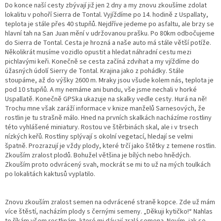
Do konce naší cesty zbývají již jen 2 dny a my znovu zkoušíme zdolat
lokalitu v pohoří Sierra de Tontal. Vyjíždíme po 14. hodině z Uspallaty,
teplota je stále přes 40 stupňů. Nejdříve jedeme po asfaltu, ale brzy se
hlavní tah na San Juan mění v udržovanou prašku. Po 80km odbočujeme
do Sierra de Tontal. Cesta je hrozná a naše auto má stále větší potíže.
Několikrát musíme vozidlo opustit a hledat náhradní cestu mezi
pichlavými keři. Konečně se cesta začíná zdvihat a my vjíždíme do
úžasných údolí Sierry de Tontal. Krajina jako z pohádky. Stále
stoupáme, až do výšky 2600 m. Mraky jsou všude kolem nás, teplota je
pod 10 stupňů. A my nemáme ani bundu, vše jsme nechali v horké
Uspallatě. Konečně GPSka ukazuje na skalky vedle cesty. Hurá na ně!
Trochu mne však zaráží informace v knize manželů Sarnesových, že
rostlin je tu strašně málo. Hned na prvních skalkách nacházíme rostliny
této vyhlášené miniatury. Rostou ve štěrbinách skal, ale i v trsech
nízkých keřů. Rostliny splývají s okolní vegetací, hledají se velmi
špatně. Prozrazují je vždy plody, které trčí jako štětky z temene rostlin.
Zkouším zralost plodů. Bohužel většina je bílých nebo hnědých.
Zkouším proto odvrácený svah, mockrát se mi to už na mých toulkách
po lokalitách kaktusů vyplatilo.
Znovu zkouším zralost semen na odvrácené straně kopce. Zde už mám
více štěstí, nacházím plody s černými semeny. „Děkuji kytičko!“ Nahlas
to říkám všem rostlinám, které mi dávají zralá semena. Nevím, jak se