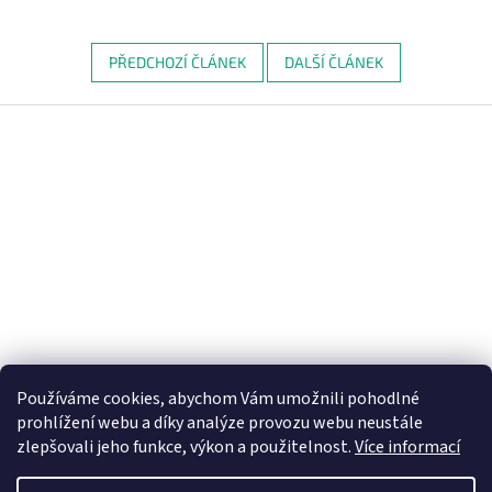
PŘEDCHOZÍ ČLÁNEK
DALŠÍ ČLÁNEK
Z
á
p
a
t
í
Používáme cookies, abychom Vám umožnili pohodlné
prohlížení webu a díky analýze provozu webu neustále
zlepšovali jeho funkce, výkon a použitelnost.
Více informací