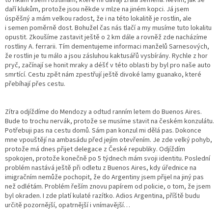
daří klukům, protože jsou někde v mlze na jiném kopci. Já jsem
úspěšný a mám velkou radost, že i na této lokalitě je rostlin, ale
i semen poměrně dost. Bohužel čas nás tlačí a my musíme tuto lokalitu
opustit. Zkoušíme zastavit ještě o 2 km dále a rovněž zde nacházíme
rostliny A. ferrarii. Tím dementujeme informaci manželů Sarnesových,
že rostlin je tu málo a jsou zásluhou kaktusářů vysbírány. Rychle z hor
pryč, začínají se honit mraky a déšť v této oblasti by byl pro naše auto
smrtící. Cestu zpět nám zpestřují ještě divoké lamy guanako, které
přebíhají přes cestu.
Zítra odjíždíme do Mendozy a odtud ranním letem do Buenos Aires.
Bude to trochu nervák, protože se musíme stavit na českém konzulátu.
Potřebuji pas na cestu domů. Sám pan konzul mi dělá pas. Dokonce
mne vpouštějí na ambasádu před jejím otevřením. Je zde velký pohyb,
protože má dnes přijet delegace z České republiky. Odjíždím
spokojen, protože konečně po 5 týdnech mám svoji identitu. Poslední
problém nastává ještě při odletu z Buenos Aires, kdy úřednice na
imigračním nemůže pochopit, že do Argentiny jsem přijel na jiný pas
než odlétám. Problém řeším znovu papírem od policie, o tom, že jsem
byl okraden. I zde platí kulaté razítko. Adios Argentina, příště budu
určitě pozornější, opatrnější i vnímavější…