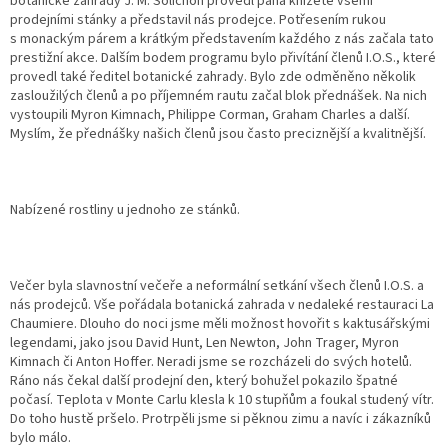
botanické zahrady J. M. Solichon provedl pana knížete všemi
prodejními stánky a představil nás prodejce. Potřesením rukou
s monackým párem a krátkým představením každého z nás začala tato
prestižní akce. Dalším bodem programu bylo přivítání členů I.O.S., které
provedl také ředitel botanické zahrady. Bylo zde odměněno několik
zasloužilých členů a po příjemném rautu začal blok přednášek. Na nich
vystoupili Myron Kimnach, Philippe Corman, Graham Charles a další.
Myslím, že přednášky našich členů jsou často preciznější a kvalitnější.
Nabízené rostliny u jednoho ze stánků.
Večer byla slavnostní večeře a neformální setkání všech členů I.O.S. a
nás prodejců. Vše pořádala botanická zahrada v nedaleké restauraci La
Chaumiere. Dlouho do noci jsme měli možnost hovořit s kaktusářskými
legendami, jako jsou David Hunt, Len Newton, John Trager, Myron
Kimnach či Anton Hoffer. Neradi jsme se rozcházeli do svých hotelů.
Ráno nás čekal další prodejní den, který bohužel pokazilo špatné
počasí. Teplota v Monte Carlu klesla k 10 stupňům a foukal studený vítr.
Do toho hustě pršelo. Protrpěli jsme si pěknou zimu a navíc i zákazníků
bylo málo.