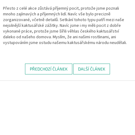
Přesto z celé akce zůstává příjemný pocit, protože jsme poznali
mnoho zajímavých a příjemných lidí. Navíc vše bylo precizně
zorganizované, včetně detailů. Setkání tohoto typu patří mezi naše
nejsilnější kaktusářské zážitky. Navíc jsme i my měli pocit z dobře
vykonané práce, protože jsme šířili věhlas českého kaktusářství
daleko od našeho domova. Myslím, že ani našimi rostlinami, ani
vystupováním jsme ostudu našemu kaktusářskému národu neudělali.
PŘEDCHOZÍ ČLÁNEK
DALŠÍ ČLÁNEK
Z
á
p
a
t
í