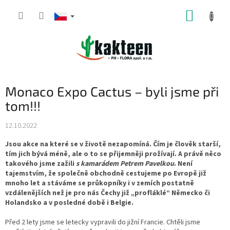
Přejít
NÁKUP
na
obsah
KOŠÍK
Monaco Expo Cactus – byli jsme při
tom!!!
12.10.2022
Jsou akce na které se v životě nezapomíná. Čím je člověk starší,
tím jich bývá méně, ale o to se přijemněji prožívají. A právě něco
takového jsme zažili
s kamarádem Petrem Pavelkou
. Není
tajemstvím, že společně obchodně cestujeme po Evropě již
mnoho let a stáváme se průkopníky i v zemích postatně
vzdálenějších než je pro nás Čechy již „profláklé“ Německo či
Holandsko a v posledné době i Belgie.
Před 2 lety jsme se letecky vypravili do jižní Francie. Chtěli jsme