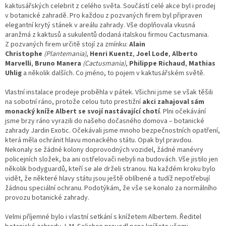
kaktusářských celebrit z celého světa. Součástí celé akce byl i prodej
v botanické zahradě. Pro každou z pozvaných firem byl připraven
elegantní krytý stánek v areálu zahrady. Vše doplňovala vkusná
aranžmá z kaktusů a sukulentů dodaná italskou firmou Cactusmania.
Z pozvaných firem určitě stojí za zmínku:
Alain
Christophe
(Plantemania)
,
Henri Kuentz
,
Joel Lode
,
Alberto
Marvelli
,
Bruno Manera
(Cactusmania)
,
Philippe Richaud
,
Mathias
Uhlig
a několik dalších. Co jméno, to pojem v kaktusářském světě.
Vlastní instalace prodeje proběhla v pátek. Všichni jsme se však těšili
na sobotní ráno, protože celou tuto prestižní
akci zahajoval sám
monacký kníže Albert se svojí nastávající chotí
. Plni očekávání
jsme brzy ráno vyrazili do našeho dočasného domova – botanické
zahrady Jardin Exotic. Očekávali jsme mnoho bezpečnostních opatření,
která měla ochránit hlavu monackého státu. Opak byl pravdou.
Nekonaly se žádné kolony doprovodných vozidel, žádné manévry
policejních složek, ba ani ostřelovači nebyli na budovách. Vše jistilo jen
několik bodyguardů, kteří se ale drželi stranou. Na každém kroku bylo
vidět, že některé hlavy státu jsou ještě oblíbené a tudíž nepotřebují
žádnou speciální ochranu. Podotýkám, že vše se konalo za normálního
provozu botanické zahrady.
Velmi příjemné bylo i vlastní setkání s knížetem Albertem. Ředitel