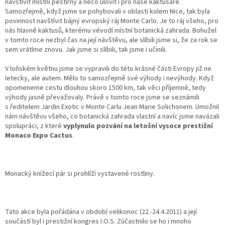
navštívit místní pěstírny a něco ulovit i pro naše kaktusáře.
Samozřejmě, když jsme se pohybovali v oblasti kolem Nice, tak byla
povinnost navštívit bájný evropský ráj Monte Carlo. Je to ráj všeho, pro
nás hlavně kaktusů, kterému vévodí místní botanická zahrada. Bohužel
v tomto roce nezbyl čas na její návštěvu, ale slíbili jsme si, že za rok se
sem vrátíme znovu. Jak jsme si slíbili, tak jsme i učinili.
V loňském květnu jsme se vypravili do této krásné části Evropy již ne
letecky, ale autem. Mělo to samozřejmě své výhody i nevýhody. Když
opomeneme cestu dlouhou skoro 1500 km, tak věci příjemné, tedy
výhody jasně převažovaly. Právě v tomto roce jsme se seznámili
s ředitelem Jardin Exotic v Monte Carlu Jean Marie Solichonem. Umožnil
nám návštěvu všeho, co botanická zahrada vlastní a navíc jsme navázali
spolupráci, z které
vyplynulo pozvání na letošní vysoce prestižní
Monaco Expo Cactus
.
Monacký knížecí pár si prohlíží vystavené rostliny.
Tato akce byla pořádána v období velikonoc (22.-24.4.2011) a její
součástí byl i prestižní kongres I.O.S. Zúčastnilo se ho i mnoho