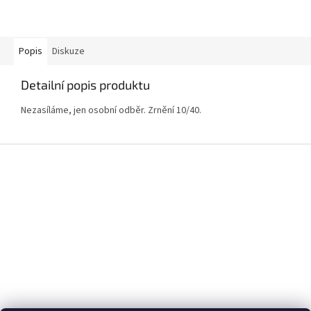
Popis
Diskuze
Detailní popis produktu
Nezasíláme, jen osobní odběr. Zrnění 10/40.
Z
á
p
a
t
í