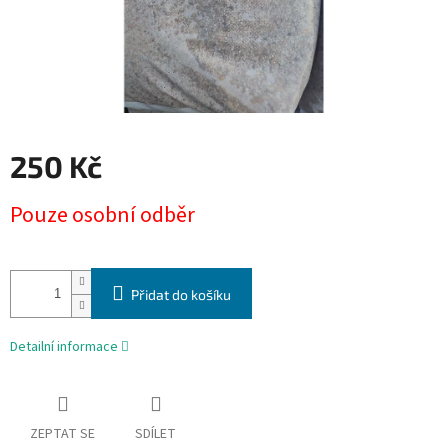
250 Kč
Měrná
Pouze osobní odběr
cena:
Přidat do košíku
Detailní informace
ZEPTAT SE
SDÍLET