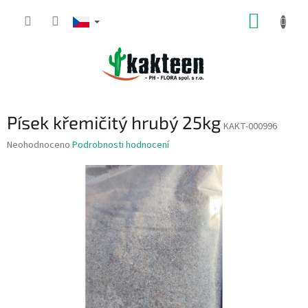
Přejít
NÁKUP
na
obsah
KOŠÍK
Písek křemičitý hrubý 25kg
KAKT-000996
Průměrné
Neohodnoceno
Podrobnosti hodnocení
hodnocení
produktu
je
0,0
z
5
hvězdiček.