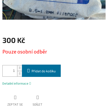
300 Kč
Měrná
Pouze osobní odběr
cena:
Přidat do košíku
Detailní informace
ZEPTAT SE
SDÍLET