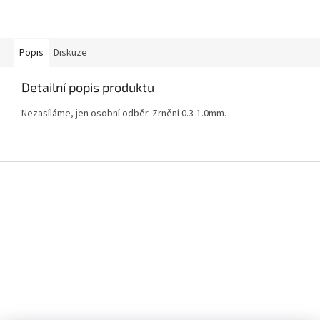
Popis
Diskuze
Detailní popis produktu
Nezasíláme, jen osobní odběr. Zrnění 0.3-1.0mm.
Z
á
p
a
t
í