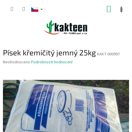
Přejít
NÁKUP
na
obsah
KOŠÍK
Písek křemičitý jemný 25kg
KAKT-000997
Průměrné
Neohodnoceno
Podrobnosti hodnocení
hodnocení
produktu
je
0,0
z
5
hvězdiček.