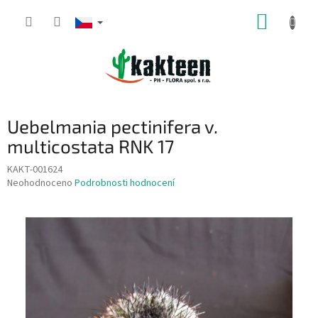
Přejít
NÁKUP
na
obsah
KOŠÍK
Uebelmania pectinifera v.
multicostata RNK 17
KAKT-001624
Průměrné
Neohodnoceno
Podrobnosti hodnocení
hodnocení
produktu
je
0,0
z
5
hvězdiček.