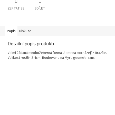
ZEPTAT SE
SDÍLET
Popis
Diskuze
Detailní popis produktu
Velmi žádaná mnohožeberná forma. Semena pocházejí z Brazílie.
Velikost rostlin 2-4cm. Roubováno na Myrt. geometrizans.
Z
á
p
a
t
í