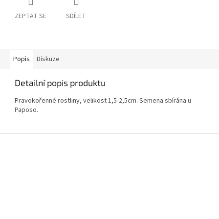
ZEPTAT SE
SDÍLET
Popis
Diskuze
Detailní popis produktu
Pravokořenné rostliny, velikost 1,5-2,5cm. Semena sbírána u
Paposo.
Z
á
p
a
t
í