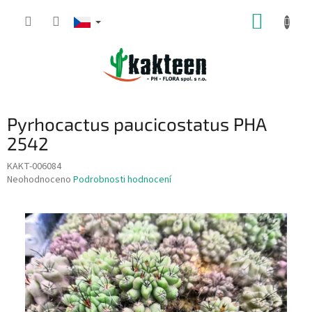
Přejít
NÁKUP
na
obsah
KOŠÍK
Pyrhocactus paucicostatus PHA
2542
KAKT-006084
Průměrné
Neohodnoceno
Podrobnosti hodnocení
hodnocení
produktu
je
0,0
z
5
hvězdiček.