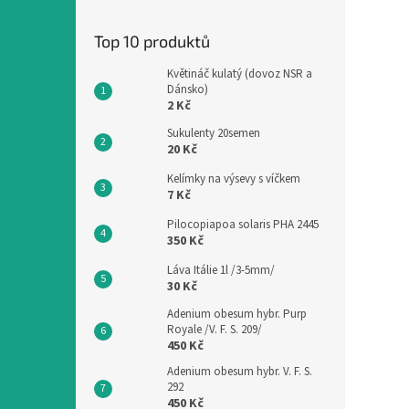
Top 10 produktů
Květináč kulatý (dovoz NSR a
Dánsko)
2 Kč
Sukulenty 20semen
20 Kč
Kelímky na výsevy s víčkem
7 Kč
Pilocopiapoa solaris PHA 2445
350 Kč
Láva Itálie 1l /3-5mm/
30 Kč
Adenium obesum hybr. Purp
Royale /V. F. S. 209/
450 Kč
Adenium obesum hybr. V. F. S.
292
450 Kč