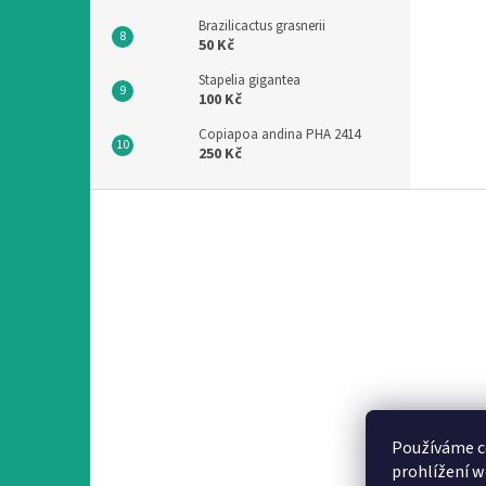
Brazilicactus grasnerii
50 Kč
Stapelia gigantea
100 Kč
Copiapoa andina PHA 2414
250 Kč
Z
á
p
a
t
í
Používáme c
prohlížení w