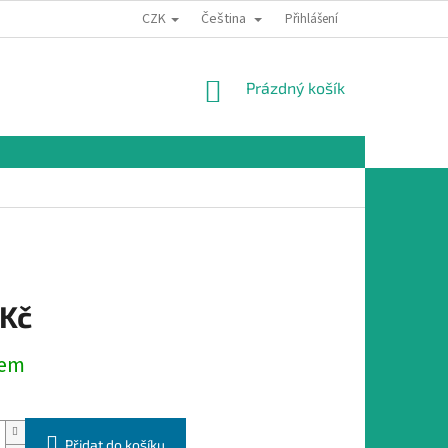
CZK
Čeština
Přihlášení
NÁKUPNÍ
Prázdný košík
KOŠÍK
 Kč
dem
Přidat do košíku