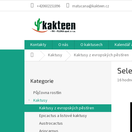
Přejít
+420602151896
matucana@kakteen.cz
na
obsah
Kontakty
O nás
O kaktusech
Kalendář 
Domů
Kaktusy
Kaktusy z evropských pěstíren
P
Sele
o
Přeskočit
s
Průměr
16 hodn
Kategorie
kategorie
t
hodnoce
r
produkt
Půjčovna rostlin
a
je
Kaktusy
2,9
n
z
Kaktusy z evropských pěstíren
n
5
í
Epicactus a listové kaktusy
hvězdič
p
Austrocactus
a
Ariocarpus