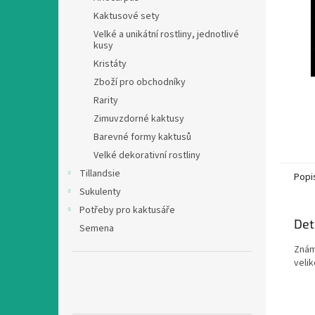
n
Kaktusové sety
e
Velké a unikátní rostliny, jednotlivé
l
kusy
Kristáty
Zboží pro obchodníky
Rarity
Zimuvzdorné kaktusy
Barevné formy kaktusů
Velké dekorativní rostliny
Tillandsie
Popi
Sukulenty
Potřeby pro kaktusáře
Det
Semena
Znám
velik