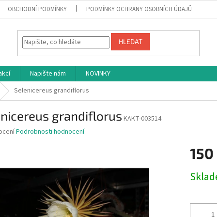
OBCHODNÍ PODMÍNKY
PODMÍNKY OCHRANY OSOBNÍCH ÚDAJŮ
HLEDAT
akcí
Napište nám
NOVINKY
Selenicereus grandiflorus
nicereus grandiflorus
KAKT-003514
né
ocení
Podrobnosti hodnocení
ní
150
u
Měrná
Skla
cena:
ek.