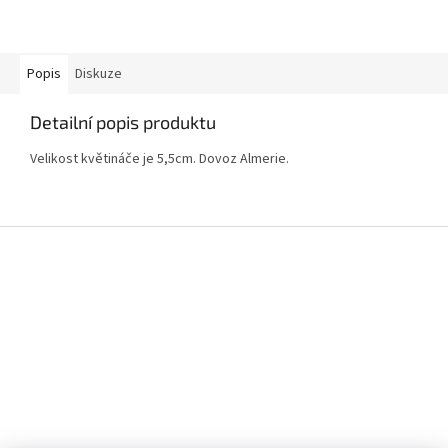
Popis
Diskuze
Detailní popis produktu
Velikost květináče je 5,5cm. Dovoz Almerie.
Z
á
p
a
t
í