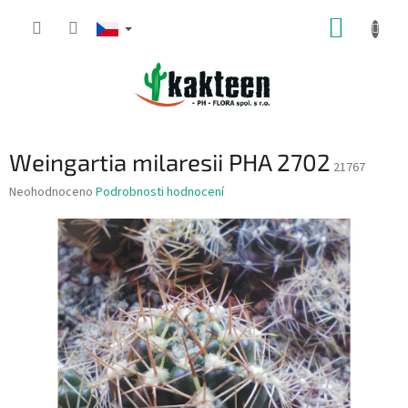
Přejít
NÁKUP
na
obsah
KOŠÍK
Weingartia milaresii PHA 2702
21767
Průměrné
Neohodnoceno
Podrobnosti hodnocení
hodnocení
produktu
je
0,0
z
5
hvězdiček.