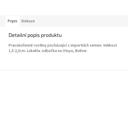
Popis
Diskuze
Detailní popis produktu
Pravokořenné rostliny pocházející z importních semen. Velikost
1,5-2,5cm. Lokalita: odbočka na Otuyo, Bolívie.
Z
á
p
a
t
í