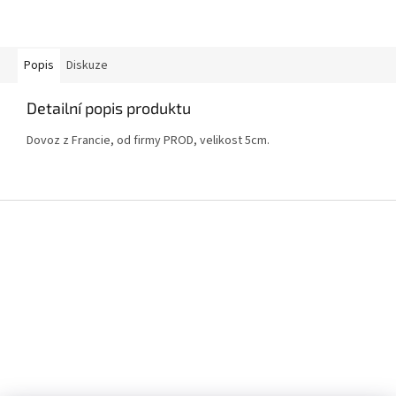
Popis
Diskuze
Detailní popis produktu
Dovoz z Francie, od firmy PROD, velikost 5cm.
Z
á
p
a
t
í