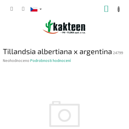
Přejít
NÁKUP
na
obsah
KOŠÍK
Tillandsia albertiana x argentina
24799
Průměrné
Neohodnoceno
Podrobnosti hodnocení
hodnocení
produktu
je
0,0
z
5
hvězdiček.