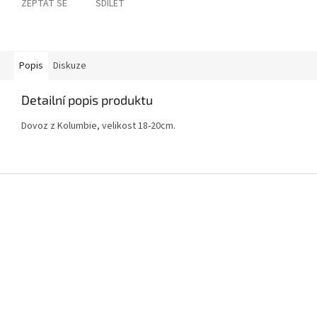
ZEPTAT SE
SDÍLET
Popis
Diskuze
Detailní popis produktu
Dovoz z Kolumbie, velikost 18-20cm.
Z
á
p
a
t
í