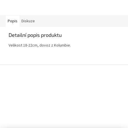
Popis
Diskuze
Detailní popis produktu
Velikost 18-22cm, dovoz z Kolumbie.
Z
á
p
a
t
í