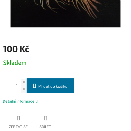
100 Kč
Měrná
Skladem
cena:
Přidat do košíku
Detailní informace
ZEPTAT SE
SDÍLET