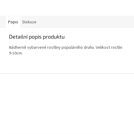
Popis
Diskuze
Detailní popis produktu
Nádherně vybarvené rostliny populárního druhu. Velikost rostlin
9-10cm.
Z
á
p
a
t
í