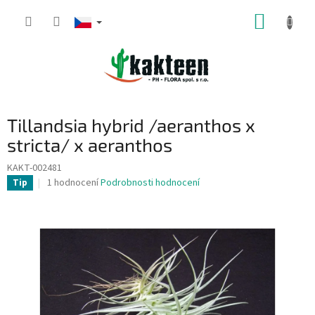
Přejít
NÁKUP
na
obsah
KOŠÍK
Tillandsia hybrid /aeranthos x
stricta/ x aeranthos
KAKT-002481
Průměrné
1 hodnocení
Podrobnosti hodnocení
Tip
hodnocení
produktu
je
5,0
z
5
hvězdiček.