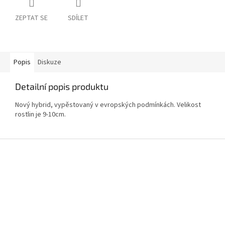
ZEPTAT SE
SDÍLET
Popis
Diskuze
Detailní popis produktu
Nový hybrid, vypěstovaný v evropských podmínkách. Velikost
rostlin je 9-10cm.
Z
á
p
a
t
í