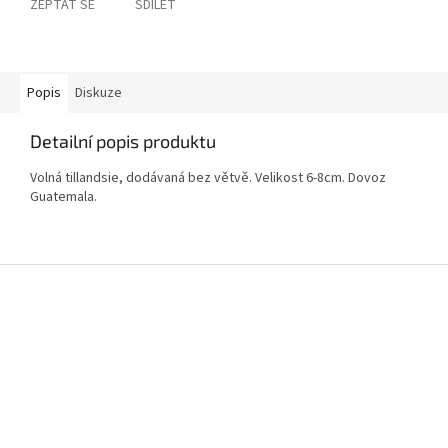
ZEPTAT SE
SDÍLET
Popis
Diskuze
Detailní popis produktu
Volná tillandsie, dodávaná bez větvě. Velikost 6-8cm. Dovoz
Guatemala.
Z
á
p
a
t
í