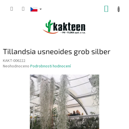
Přejít
NÁKUP
na
obsah
KOŠÍK
Tillandsia usneoides grob silber
KAKT-006222
Průměrné
Neohodnoceno
Podrobnosti hodnocení
hodnocení
produktu
je
0,0
z
5
hvězdiček.