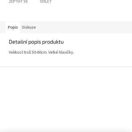
ZEPTAT SE
SDÍLET
Popis
Diskuze
Detailní popis produktu
Velikost trsů 50-60cm. Velké hlavičky.
Z
á
p
a
t
í