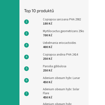
Top 10 produktů
Copiapoa sarcoana PHA 2982
180 Kč
Myrtilocactus geometrizans 25ks
700 Kč
Uebelmania eriocactoides
400 Kč
Copiapoa andina PHA 2414
250 Kč
Parodia gibbulosa
250 Kč
Adenium obesum hybr. Lunar
450 Kč
Adenium obesum hybr. Solar
Flare
450 Kč
Adenium obesum hybr.