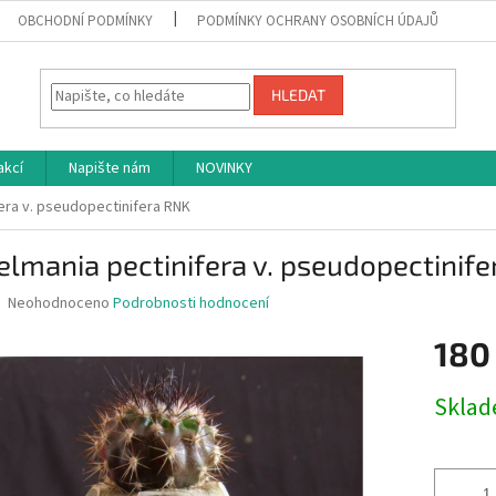
OBCHODNÍ PODMÍNKY
PODMÍNKY OCHRANY OSOBNÍCH ÚDAJŮ
HLEDAT
akcí
Napište nám
NOVINKY
era v. pseudopectinifera RNK
lmania pectinifera v. pseudopectinif
Průměrné
Neohodnoceno
Podrobnosti hodnocení
hodnocení
produktu
180
je
0,0
Měrná
Skla
z
cena:
5
hvězdiček.