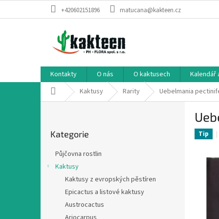
Přejít
+420602151896
matucana@kakteen.cz
na
obsah
Kontakty
O nás
O kaktusech
Kalendář 
Domů
Kaktusy
Rarity
Uebelmania pectinif
P
Uebe
o
Přeskočit
s
Kategorie
kategorie
Tip
t
r
Půjčovna rostlin
a
Kaktusy
n
Kaktusy z evropských pěstíren
n
í
Epicactus a listové kaktusy
p
Austrocactus
a
Ariocarpus