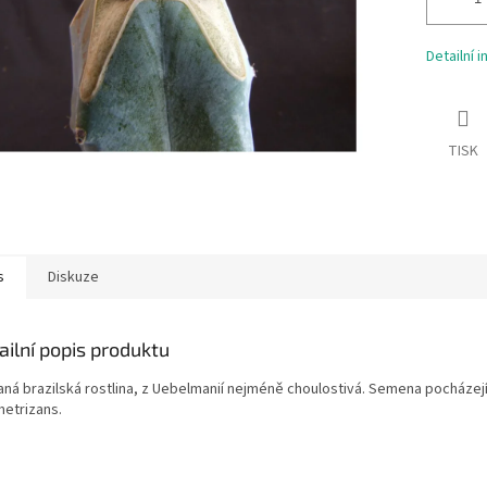
Detailní 
TISK
s
Diskuze
ailní popis produktu
ná brazilská rostlina, z Uebelmanií nejméně choulostivá. Semena pocházejí 
etrizans.