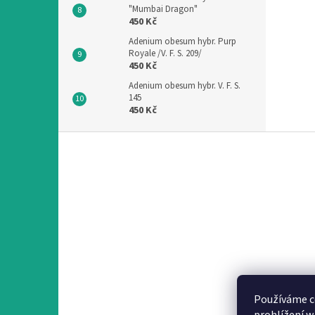
"Mumbai Dragon"
450 Kč
Adenium obesum hybr. Purp
Royale /V. F. S. 209/
450 Kč
Adenium obesum hybr. V. F. S.
145
450 Kč
Z
á
p
a
t
í
Používáme c