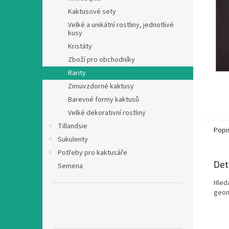
n
Kaktusové sety
e
Velké a unikátní rostliny, jednotlivé
l
kusy
Kristáty
Zboží pro obchodníky
Rarity
Zimuvzdorné kaktusy
Barevné formy kaktusů
Velké dekorativní rostliny
Tillandsie
Popi
Sukulenty
Potřeby pro kaktusáře
Det
Semena
Hleda
geom