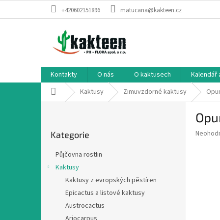
Přejít
+420602151896
matucana@kakteen.cz
na
obsah
Kontakty
O nás
O kaktusech
Kalendář 
Domů
Kaktusy
Zimuvzdorné kaktusy
Opun
P
Opun
o
Přeskočit
s
Průměr
Neohod
Kategorie
kategorie
t
hodnoce
r
produkt
Půjčovna rostlin
a
je
Kaktusy
0,0
n
z
Kaktusy z evropských pěstíren
n
5
í
Epicactus a listové kaktusy
hvězdič
p
Austrocactus
a
Ariocarpus