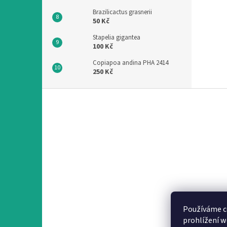
Brazilicactus grasnerii
50 Kč
Stapelia gigantea
100 Kč
Copiapoa andina PHA 2414
250 Kč
Z
á
p
a
t
í
Používáme c
prohlížení w