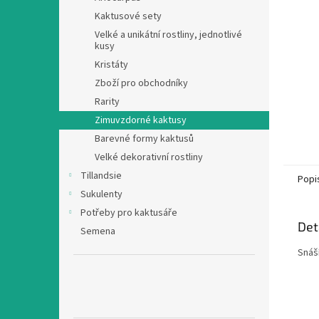
n
Kaktusové sety
e
Velké a unikátní rostliny, jednotlivé
l
kusy
Kristáty
Zboží pro obchodníky
Rarity
Zimuvzdorné kaktusy
Barevné formy kaktusů
Velké dekorativní rostliny
Tillandsie
Popi
Sukulenty
Potřeby pro kaktusáře
Det
Semena
Snáší