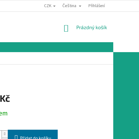
CZK
Čeština
Přihlášení
NÁKUPNÍ
Prázdný košík
KOŠÍK
 Kč
dem
Přidat do košíku