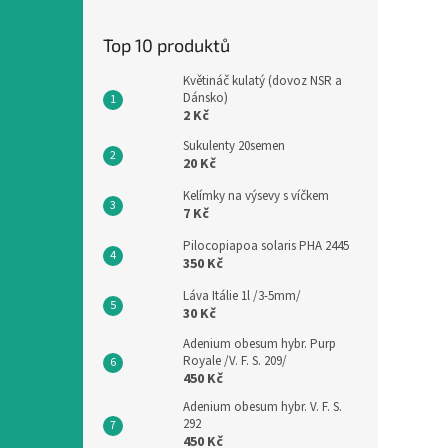
Top 10 produktů
Květináč kulatý (dovoz NSR a
Dánsko)
2 Kč
Sukulenty 20semen
20 Kč
Kelímky na výsevy s víčkem
7 Kč
Pilocopiapoa solaris PHA 2445
350 Kč
Láva Itálie 1l /3-5mm/
30 Kč
Adenium obesum hybr. Purp
Royale /V. F. S. 209/
450 Kč
Adenium obesum hybr. V. F. S.
292
450 Kč