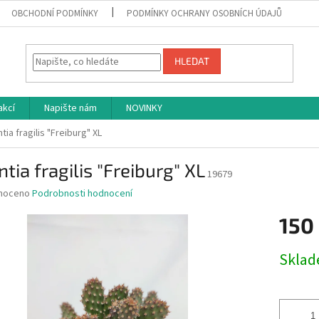
OBCHODNÍ PODMÍNKY
PODMÍNKY OCHRANY OSOBNÍCH ÚDAJŮ
HLEDAT
akcí
Napište nám
NOVINKY
tia fragilis "Freiburg" XL
tia fragilis "Freiburg" XL
19679
né
noceno
Podrobnosti hodnocení
ní
150
u
Měrná
Skla
cena:
ek.