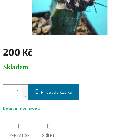
200 Kč
Měrná
Skladem
cena:
Přidat do košíku
Detailní informace
ZEPTAT SE
SDÍLET