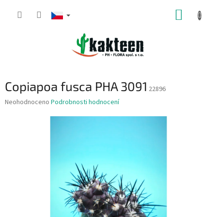
Přejít
NÁKUP
na
obsah
KOŠÍK
Copiapoa fusca PHA 3091
22896
Průměrné
Neohodnoceno
Podrobnosti hodnocení
hodnocení
produktu
je
0,0
z
5
hvězdiček.