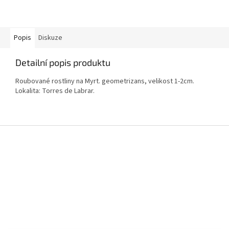
Popis
Diskuze
Detailní popis produktu
Roubované rostliny na Myrt. geometrizans, velikost 1-2cm.
Lokalita: Torres de Labrar.
Z
á
p
a
t
í