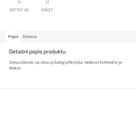
ZEPTAT SE
SDÍLET
Popis
Diskuze
Detailní popis produktu
Zimuvzdorné, na zimu vyžadují přikrývku. Velikost květináče je
9x9cm.
Z
á
p
a
t
í