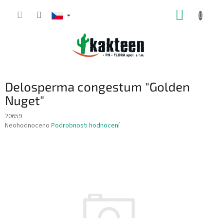
Přejít
NÁKUP
na
obsah
KOŠÍK
Delosperma congestum "Golden
Nuget"
20659
Průměrné
Neohodnoceno
Podrobnosti hodnocení
hodnocení
produktu
je
0,0
z
5
hvězdiček.