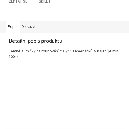
ZEPTAT SE
SDÍLET
Popis
Diskuze
Detailní popis produktu
Jemné gumičky na roubování malých semenáčků. V balení je min.
100ks.
Z
á
p
a
t
í