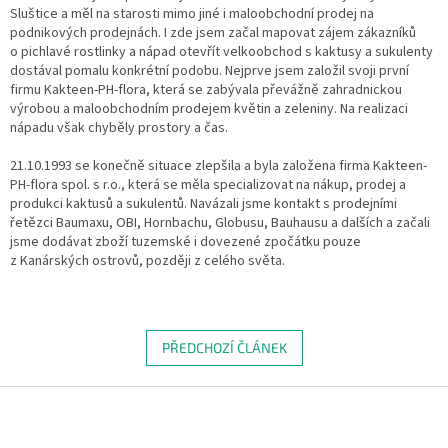
Sluštice a měl na starosti mimo jiné i maloobchodní prodej na
podnikových prodejnách. I zde jsem začal mapovat zájem zákazníků
o pichlavé rostlinky a nápad otevřít velkoobchod s kaktusy a sukulenty
dostával pomalu konkrétní podobu. Nejprve jsem založil svoji první
firmu Kakteen-PH-flora, která se zabývala převážně zahradnickou
výrobou a maloobchodním prodejem květin a zeleniny. Na realizaci
nápadu však chyběly prostory a čas.
21.10.1993 se konečně situace zlepšila a byla založena firma Kakteen-
PH-flora spol. s r.o., která se měla specializovat na nákup, prodej a
produkci kaktusů a sukulentů. Navázali jsme kontakt s prodejními
řetězci Baumaxu, OBI, Hornbachu, Globusu, Bauhausu a dalších a začali
jsme dodávat zboží tuzemské i dovezené zpočátku pouze
z Kanárských ostrovů, později z celého světa.
PŘEDCHOZÍ ČLÁNEK
Z
á
p