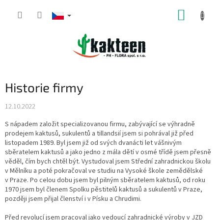
Přejít
NÁKUP
na
obsah
KOŠÍK
Historie firmy
12.10.2022
S nápadem založit specializovanou firmu, zabývající se výhradně
prodejem kaktusů, sukulentů a tillandsií jsem si pohrával již před
listopadem 1989. Byl jsem již od svých dvanácti let vášnivým
sběratelem kaktusů a jako jedno z mála dětí v osmé třídě jsem přesně
věděl, čím bych chtěl být. Vystudoval jsem Střední zahradnickou školu
v Mělníku a poté pokračoval ve studiu na Vysoké škole zemědělské
v Praze. Po celou dobu jsem byl pilným sběratelem kaktusů, od roku
1970 jsem byl členem Spolku pěstitelů kaktusů a sukulentů v Praze,
později jsem přijal členství i v Písku a Chrudimi.
Před revolucí jsem pracoval jako vedoucí zahradnické výroby v JZD