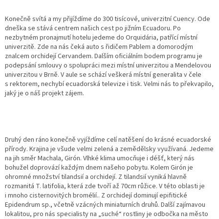
Konečně svítá a my přijíždíme do 300 tisícové, univerzitní Cuency. Ode
dneška se stává centrem našich cest po jižním Ecuadoru. Po
nezbytném pronajmutí hotelu jedeme do Orquidária, patřící místní
univerzitě. Zde na nás čeká auto s řidičem Pablem a domorodým
znalcem orchidejí Cervandem. Dalším oficiálním bodem programu je
podepsání smlouvy o spolupráci mezi místní univerzitou a Mendelovou
univerzitou v Brně. V aule se schází veškerá místní generalita v čele
s rektorem, nechybí ecuadorská televize i tisk. Velmi nás to překvapilo,
jaký je o náš projekt zájem.
Druhý den ráno konečně vyjíždíme celí natěšení do krásné ecuadorské
přírody. Krajina je všude velmi zelená a zemědělsky využívaná. Jedeme
na jih směr Machala, Girón. Vlhké klima umocňuje i déšť, který nás
bohužel doprovází každým dnem našeho pobytu. Kolem Girón je
ohromné množství tilandsií a orchidejí. Z tilandsií vyniká hlavně
rozmanitá T. latifolia, která zde tvoří až 70cm růžice. V této oblasti je
i mnoho cisternovitých bromélií.. Z orchidejí dominují epifitické
Epidendrum sp., včetně vzácných miniaturních druhů. Další zajímavou
lokalitou, pro nás specialisty na „suché“ rostliny je odbočka na město