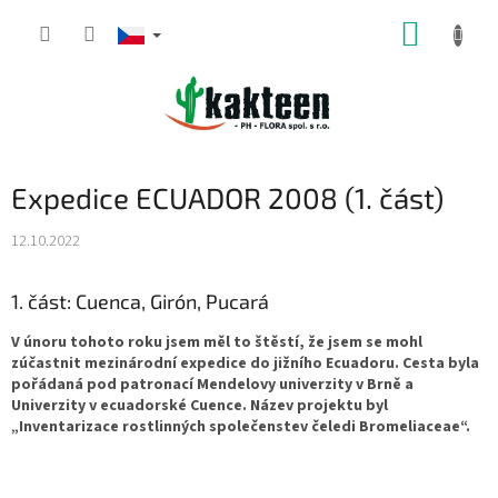
Přejít
NÁKUP
na
obsah
KOŠÍK
Expedice ECUADOR 2008 (1. část)
12.10.2022
1. část: Cuenca, Girón, Pucará
V únoru tohoto roku jsem měl to štěstí, že jsem se mohl
zúčastnit mezinárodní expedice do jižního Ecuadoru. Cesta byla
pořádaná pod patronací Mendelovy univerzity v Brně a
Univerzity v ecuadorské Cuence. Název projektu byl
„Inventarizace rostlinných společenstev čeledi Bromeliaceae“.