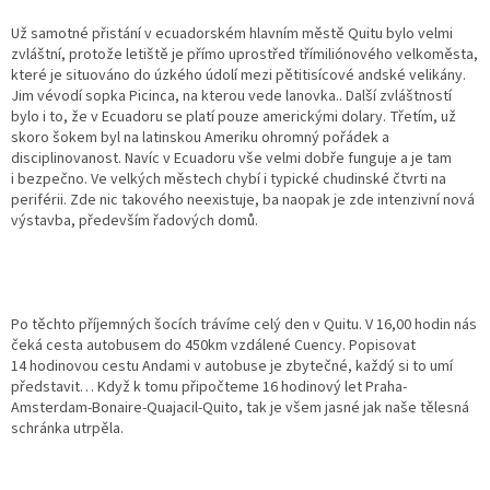
Už samotné přistání v ecuadorském hlavním městě Quitu bylo velmi
zvláštní, protože letiště je přímo uprostřed třímiliónového velkoměsta,
které je situováno do úzkého údolí mezi pětitisícové andské velikány.
Jim vévodí sopka Picinca, na kterou vede lanovka.. Další zvláštností
bylo i to, že v Ecuadoru se platí pouze americkými dolary. Třetím, už
skoro šokem byl na latinskou Ameriku ohromný pořádek a
disciplinovanost. Navíc v Ecuadoru vše velmi dobře funguje a je tam
i bezpečno. Ve velkých městech chybí i typické chudinské čtvrti na
periférii. Zde nic takového neexistuje, ba naopak je zde intenzivní nová
výstavba, především řadových domů.
Po těchto příjemných šocích trávíme celý den v Quitu. V 16,00 hodin nás
čeká cesta autobusem do 450km vzdálené Cuency. Popisovat
14 hodinovou cestu Andami v autobuse je zbytečné, každý si to umí
představit… Když k tomu připočteme 16 hodinový let Praha-
Amsterdam-Bonaire-Quajacil-Quito, tak je všem jasné jak naše tělesná
schránka utrpěla.