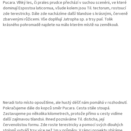
Pucara. Vlhký les, či prales prudce přechází v suchou scenérii, ve které
dominují Espostoa laticornua, všude kolem jsou Til. tectorum, rostoucí
zde terestricky. Dále zde nacházíme další tilandsie s krásnými, červeně
zbarvenými růžicemi. Vše doplňují Jatropha sp. a trsy puií. Tolik
krásného pohromadě najdete na málo kterém místě na zeměkouli.
Neradi toto místo opouštíme, ale hustý déšť nám pomáhá v rozhodnutí.
Pokračujeme dále do kopců směr Pucara. Cesta stále stoupá.
Zastavujeme po několika kilometrech, protože přímo u cesty vidíme
další zajímavou tilandsii. Ihned poznáváme Til. disticha, její
červenolistou formu. Zde roste terestricky a pomocí svých dlouhých
stolonů vytváří trsy více než 1m v průměru. V rámci projektu sbíráme