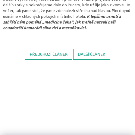
další vzorky a pokračujeme dále do Pucary, kde už lije jako z konve. Je
večer, tak jsme rádi, že jsme zde nalezli střechu nad hlavou. Plni dojmů
usínáme v chladných pokojích místního hotelu.
K lepšímu usnutí a
zahřátí nám pomáhá „medicina čeka“, jak trefně nazvali naši
ecuadorští kamarádi slivovici a meruňkovici.
PŘEDCHOZÍ ČLÁNEK
DALŠÍ ČLÁNEK
Z
á
p
a
t
í