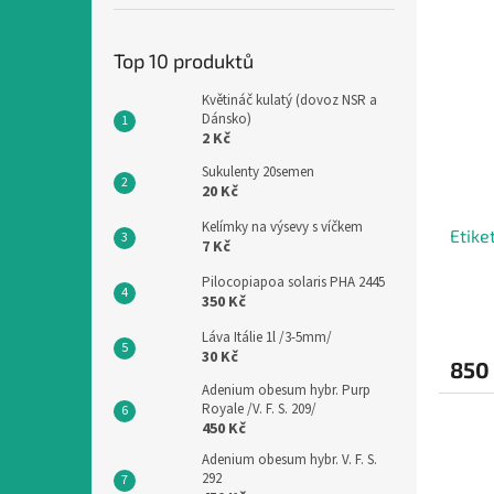
r
ý
o
p
d
Top 10 produktů
i
u
s
Květináč kulatý (dovoz NSR a
k
p
Dánsko)
t
2 Kč
r
ů
o
Sukulenty 20semen
d
20 Kč
u
Kelímky na výsevy s víčkem
Etike
k
7 Kč
t
Pilocopiapoa solaris PHA 2445
ů
350 Kč
Láva Itálie 1l /3-5mm/
30 Kč
850
Adenium obesum hybr. Purp
Royale /V. F. S. 209/
450 Kč
Adenium obesum hybr. V. F. S.
292