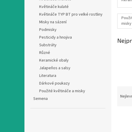
n
Květináče kulaté
e
Květináče TYP BT pro velké rostliny
l
Použi
Misky na sázení
misky
Podmisky
Pesticidy a hnojiva
Nejpr
Substráty
Různé
Keramické obaly
Jalapeňos a salsy
Literatura
Dárkové poukazy
Ř
Použité květináče a misky
a
Nejlev
Semena
z
e
n
í
p
V