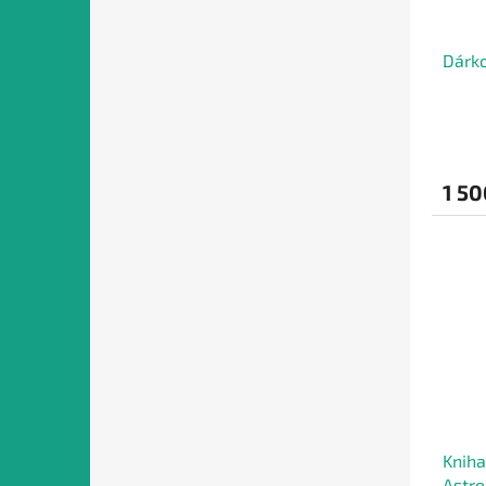
Dárko
1 50
Kniha
Astro