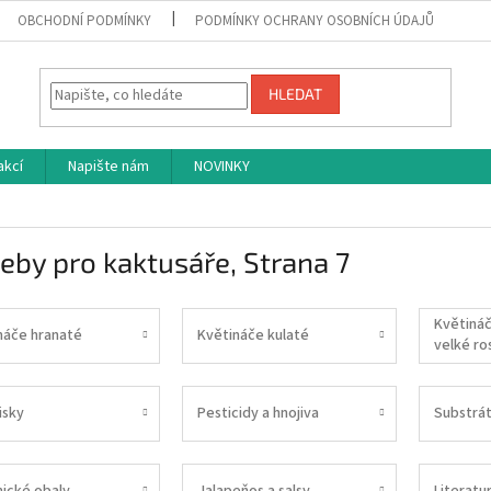
OBCHODNÍ PODMÍNKY
PODMÍNKY OCHRANY OSOBNÍCH ÚDAJŮ
HLEDAT
akcí
Napište nám
NOVINKY
eby pro kaktusáře
, Strana 7
Květiná
náče hranaté
Květináče kulaté
velké ros
isky
Pesticidy a hnojiva
Substrá
ické obaly
Jalapeňos a salsy
Literatu