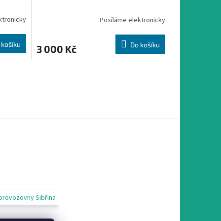
R
R
ktronicky
Posíláme elektronicky
M
M
 košíku
Do košíku
3 000 Kč
A
A
provozovny Sibřina