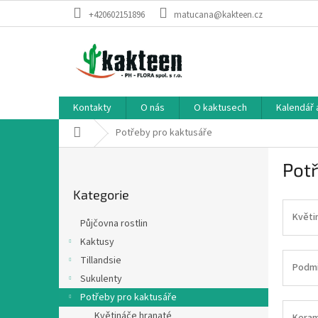
Přejít
+420602151896
matucana@kakteen.cz
na
obsah
Kontakty
O nás
O kaktusech
Kalendář 
Domů
Potřeby pro kaktusáře
P
Potř
o
Přeskočit
s
Kategorie
kategorie
t
r
Květi
Půjčovna rostlin
a
Kaktusy
n
Tillandsie
n
Podm
í
Sukulenty
p
Potřeby pro kaktusáře
a
Květináče hranaté
Keram