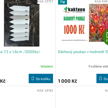
Kód:
23757
Kód:
KAK
Tip
Z
ta 7,5 x 1,6cm /2000ks/
Dárkový poukaz v hodnotě 1
Skladem
Posíláme ele
Do košíku
Do
 Kč
1 000 Kč
Kód:
24763
K