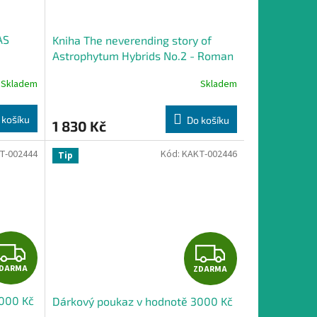
AS
Kniha The neverending story of
Astrophytum Hybrids No.2 - Roman
Pavlica
Skladem
Skladem
 košíku
Do košíku
1 830 Kč
T-002444
Kód:
KAKT-002446
Tip
Z
Z
DARMA
ZDARMA
D
D
2000 Kč
Dárkový poukaz v hodnotě 3000 Kč
A
A