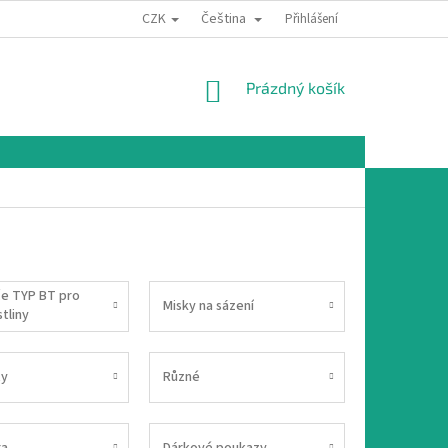
CZK
Čeština
Přihlášení
NÁKUPNÍ
Prázdný košík
KOŠÍK
če TYP BT pro
Misky na sázení
tliny
ty
Různé
ra
Dárkové poukazy