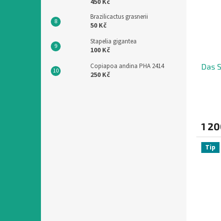
450 Kč
Brazilicactus grasnerii
50 Kč
Stapelia gigantea
100 Kč
Das S
Copiapoa andina PHA 2414
250 Kč
1 20
Tip