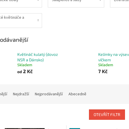
té květináče a
odávanější
Květináč kulatý (dovoz
Kelímky na výsev
NSR a Dánsko)
víčkem
Skladem
Skladem
2 Kč
7 Kč
od
nější
Nejdražší
Nejprodávanější
Abecedně
OTEVŘÍT FILTR