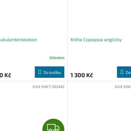
ukulentenlexikon
Kniha Copiapoa anglicky
Skladem
Do košíku
Do
0 Kč
1 300 Kč
Kód:
KAKT-002443
Kód:
KAK
Z