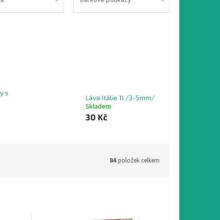
y s
Láva Itálie 1l /3-5mm/
Skladem
30 Kč
84
položek celkem