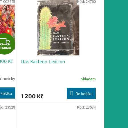
T-002445
Kód:
24760
Z
DARMA
D
000 Kč
Das Kakteen-Lexicon
A
R
ktronicky
Skladem
M
 košíku
Do košíku
1 200 Kč
A
ód:
23928
Kód:
23634