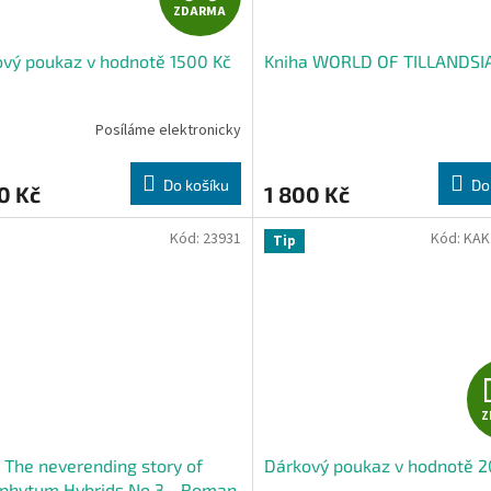
ZDARMA
D
vý poukaz v hodnotě 1500 Kč
Kniha WORLD OF TILLANDSI
A
R
Posíláme elektronicky
M
Do košíku
Do
0 Kč
1 800 Kč
A
Kód:
23931
Kód:
KAK
Tip
Z
 The neverending story of
Dárkový poukaz v hodnotě 
phytum Hybrids No.3 - Roman